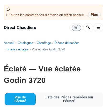
Toutes les commandes d'articles en stock passées
avant 14H sont expédiées le jour même (jours
ouvrés)
Direct-Chaudiere
🛒
🔍
☰
Accueil
Catalogues
Chauffage
Pièces détachées
Plans / éclatés
Vue éclatée Godin 3720
Éclaté — Vue éclatée
Godin 3720
Vue de
Liste des Pièces repérées sur
l’éclaté
l’éclaté