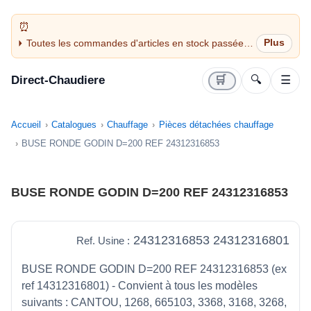
Toutes les commandes d'articles en stock passées
avant 14H sont expédiées le jour même (jours
ouvrés)
Direct-Chaudiere
🛒
🔍
☰
Accueil
Catalogues
Chauffage
Pièces détachées chauffage
BUSE RONDE GODIN D=200 REF 24312316853
BUSE RONDE GODIN D=200 REF 24312316853
24312316853 24312316801
Ref. Usine :
BUSE RONDE GODIN D=200 REF 24312316853 (ex
ref 14312316801) - Convient à tous les modèles
suivants : CANTOU, 1268, 665103, 3368, 3168, 3268,