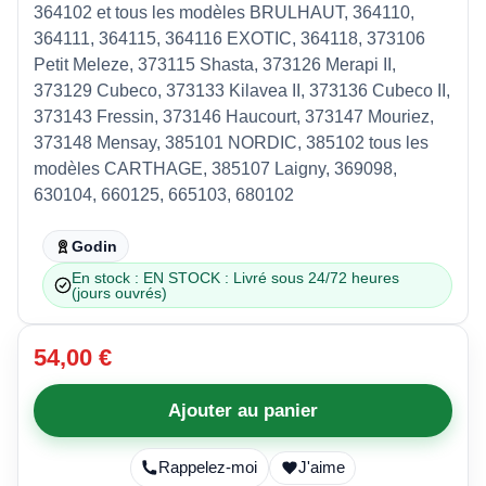
364102 et tous les modèles BRULHAUT, 364110,
364111, 364115, 364116 EXOTIC, 364118, 373106
Petit Meleze, 373115 Shasta, 373126 Merapi II,
373129 Cubeco, 373133 Kilavea II, 373136 Cubeco II,
373143 Fressin, 373146 Haucourt, 373147 Mouriez,
373148 Mensay, 385101 NORDIC, 385102 tous les
modèles CARTHAGE, 385107 Laigny, 369098,
630104, 660125, 665103, 680102
Godin
En stock : EN STOCK : Livré sous 24/72 heures
(jours ouvrés)
54,00 €
Ajouter au panier
Rappelez-moi
J'aime