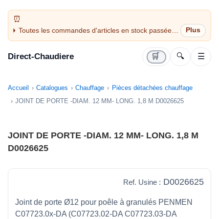
Toutes les commandes d'articles en stock passées
avant 14H sont expédiées le jour même (jours
ouvrés)
Direct-Chaudiere
🛒
🔍
☰
Accueil
Catalogues
Chauffage
Pièces détachées chauffage
JOINT DE PORTE -DIAM. 12 MM- LONG. 1,8 M D0026625
JOINT DE PORTE -DIAM. 12 MM- LONG. 1,8 M
D0026625
D0026625
Ref. Usine :
Joint de porte Ø12 pour poêle à granulés PENMEN
C07723.0x-DA (C07723.02-DA C07723.03-DA