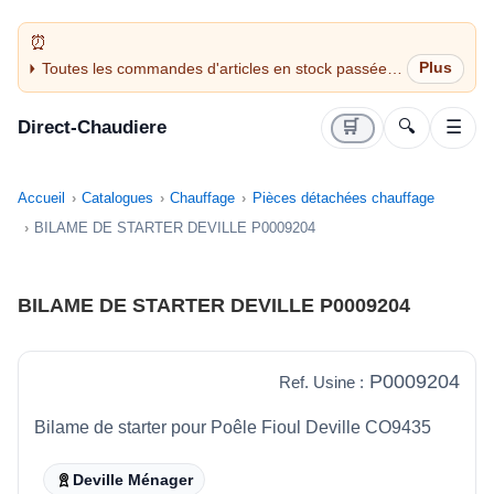
Toutes les commandes d'articles en stock passées
avant 14H sont expédiées le jour même (jours
ouvrés)
Direct-Chaudiere
🛒
🔍
☰
Accueil
Catalogues
Chauffage
Pièces détachées chauffage
BILAME DE STARTER DEVILLE P0009204
BILAME DE STARTER DEVILLE P0009204
P0009204
Ref. Usine :
Bilame de starter pour Poêle Fioul Deville CO9435
Deville Ménager