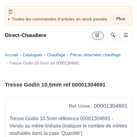
Toutes les commandes d'articles en stock passées
avant 14H sont expédiées le jour même (jours
ouvrés)
Direct-Chaudiere
🛒
🔍
☰
Accueil
Catalogues
Chauffage
Pièces détachées chauffage
Tresse Godin 10.5mm ref 00001304691
Tresse Godin 10.5mm ref 00001304691
00001304691
Ref. Usine :
Tresse Godin 10.5mm référence 00001304691 -
Vendu au mètre linéaire (indiquer le nombre de mètres
souhaités dans la case 'Quantité')