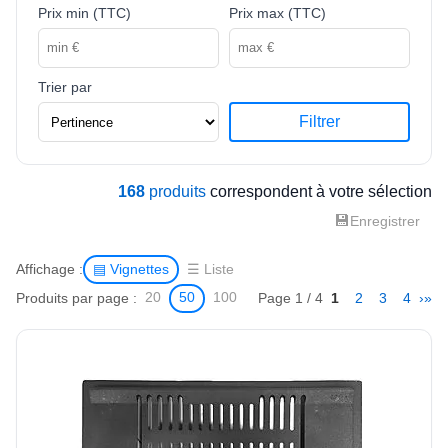
Prix min (TTC)
Prix max (TTC)
Trier par
Filtrer
168
produits
correspondent à votre sélection
💾
Enregistrer
Affichage :
▤ Vignettes
☰ Liste
Produits par page :
Page 1 / 4
1
2
3
4
›
»
20
50
100