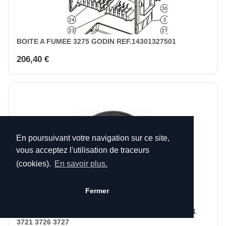
BOITE A FUMEE 3275 GODIN REF.14301327501
206,40 €
En poursuivant votre navigation sur ce site,
vous acceptez l'utilisation de traceurs
(cookies).
En savoir plus.
Fermer
BUSE RONDE D.125 14312372101 POUR GODIN 3121
3721 3726 3727