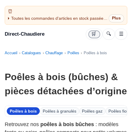
Toutes les commandes d'articles en stock passées
avant 14H sont expédiées le jour même (jours
ouvrés)
Direct-Chaudiere
🛒
🔍
☰
Accueil
Catalogues
Chauffage
Poêles
Poêles à bois
Poêles à bois (bûches) &
pièces détachées d’origine
Poêles à bois
Poêles à granulés
Poêles gaz
Poêles fioul
Retrouvez nos
poêles à bois bûches
: modèles