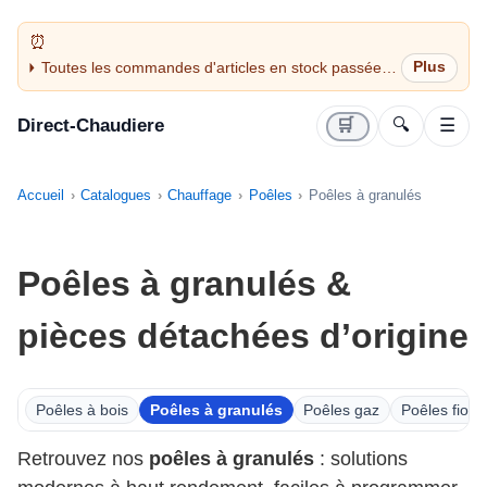
Toutes les commandes d'articles en stock passées
avant 14H sont expédiées le jour même (jours
ouvrés)
Direct-Chaudiere
🛒
🔍
☰
Accueil
Catalogues
Chauffage
Poêles
Poêles à granulés
Poêles à granulés &
pièces détachées d’origine
Poêles à bois
Poêles à granulés
Poêles gaz
Poêles fioul
Retrouvez nos
poêles à granulés
: solutions