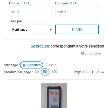
Prix min (TTC)
Prix max (TTC)
Trier par
Filtrer
52
produits
correspondent à votre sélection
💾
Enregistrer
Affichage :
▤ Vignettes
☰ Liste
Produits par page :
Page 1 / 2
1
2
›
»
20
50
100