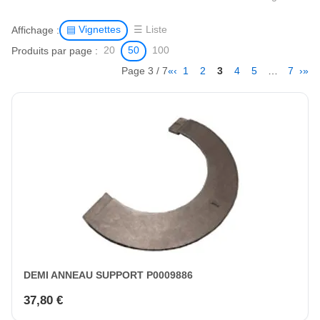
Affichage :
▤ Vignettes
☰ Liste
Produits par page :
20
50
100
Page 3 / 7
«
‹
1
2
3
4
5
…
7
›
»
DEMI ANNEAU SUPPORT P0009886
37,80 €