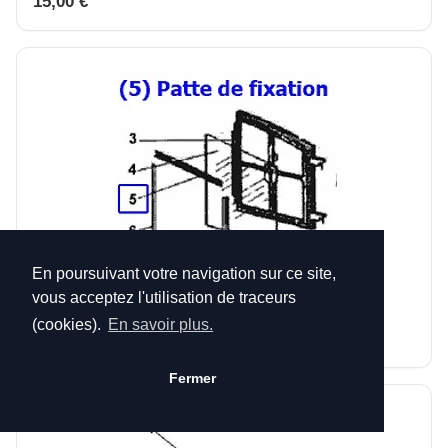
15,00 €
En poursuivant votre navigation sur ce site,
vous acceptez l'utilisation de traceurs
PATTE DE FIXATION insert deville 7867 P0045503
(cookies).
En savoir plus.
15,60 €
Fermer