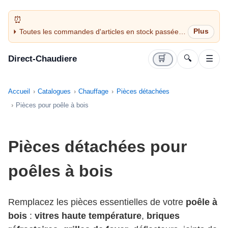
Toutes les commandes d'articles en stock passées
avant 14H sont expédiées le jour même (jours
ouvrés)
Direct-Chaudiere
🛒
🔍
☰
Accueil
Catalogues
Chauffage
Pièces détachées
Pièces pour poêle à bois
Pièces détachées pour
poêles à bois
Remplacez les pièces essentielles de votre
poêle à
bois
:
vitres haute température
,
briques