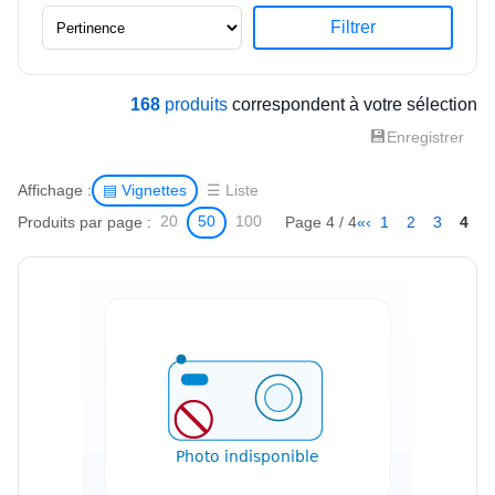
Filtrer
168
produits
correspondent à votre sélection
💾
Enregistrer
Affichage :
▤ Vignettes
☰ Liste
Produits par page :
Page 4 / 4
«
‹
1
2
3
4
20
50
100