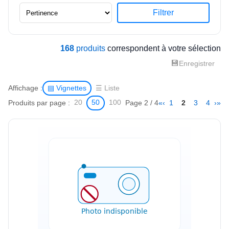
Filtrer
168
produits
correspondent à votre sélection
💾
Enregistrer
Affichage :
▤ Vignettes
☰ Liste
Produits par page :
Page 2 / 4
«
‹
1
2
3
4
›
»
20
50
100