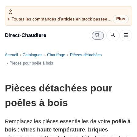
Toutes les commandes d'articles en stock passées
avant 14H sont expédiées le jour même (jours
ouvrés)
Direct-Chaudiere
🛒
🔍
☰
Accueil
Catalogues
Chauffage
Pièces détachées
Pièces pour poêle à bois
Pièces détachées pour
poêles à bois
Remplacez les pièces essentielles de votre
poêle à
bois
:
vitres haute température
,
briques