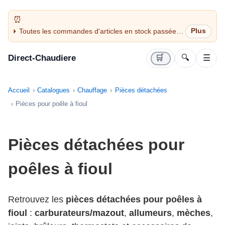
Toutes les commandes d'articles en stock passées
avant 14H sont expédiées le jour même (jours
ouvrés)
Direct-Chaudiere
🛒
🔍
☰
Accueil
Catalogues
Chauffage
Pièces détachées
Pièces pour poêle à fioul
Pièces détachées pour
poêles à fioul
Retrouvez les
pièces détachées pour poêles à
fioul
:
carburateurs/mazout
,
allumeurs
,
mèches
,