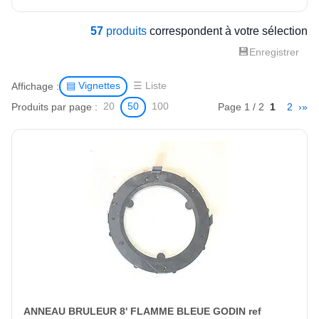
57
produits
correspondent à votre sélection
💾
Enregistrer
Affichage :
▤ Vignettes
☰ Liste
Produits par page :
Page 1 / 2
1
2
›
»
20
50
100
ANNEAU BRULEUR 8' FLAMME BLEUE GODIN ref