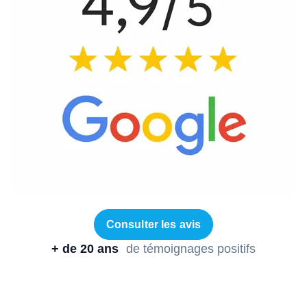
Consulter les avis
+ de 20 ans
de témoignages positifs