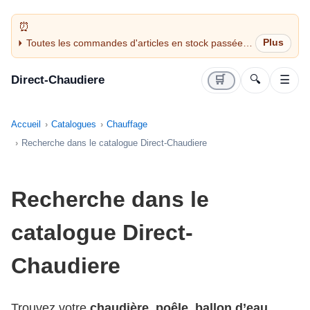
Toutes les commandes d'articles en stock passées
avant 14H sont expédiées le jour même (jours
ouvrés)
Direct-Chaudiere
🛒
🔍
☰
Accueil
Catalogues
Chauffage
Recherche dans le catalogue Direct-Chaudiere
Recherche dans le
catalogue Direct-
Chaudiere
Trouvez votre
chaudière
,
poêle
,
ballon d’eau