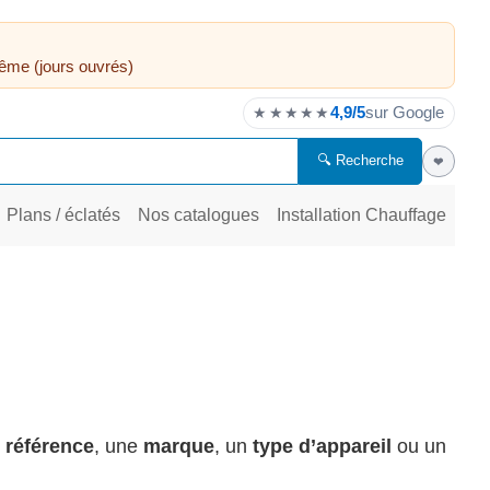
ême (jours ouvrés)
4,9/5
sur Google
★★★★★
🔍 Recherche
❤
Plans / éclatés
Nos catalogues
Installation Chauffage
e
référence
, une
marque
, un
type d’appareil
ou un