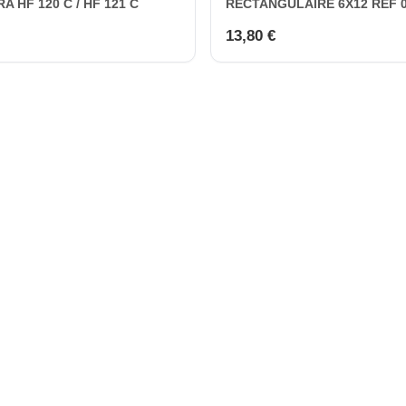
A HF 120 C / HF 121 C
RECTANGULAIRE 6X12 REF 
13,80 €