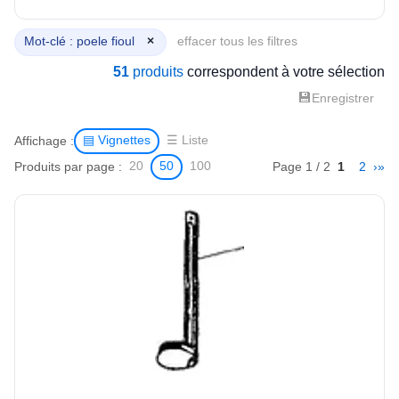
Mot-clé : poele fioul
×
effacer tous les filtres
51
produits
correspondent à votre sélection
💾
Enregistrer
Affichage :
▤ Vignettes
☰ Liste
Produits par page :
Page 1 / 2
1
2
›
»
20
50
100