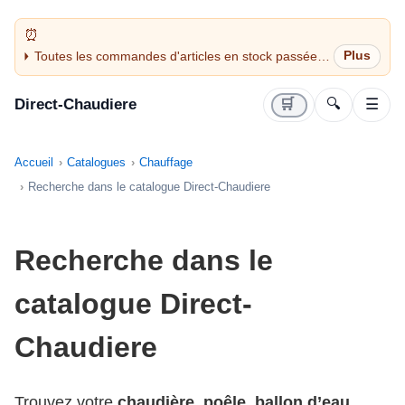
Toutes les commandes d'articles en stock passées
avant 14H sont expédiées le jour même (jours
ouvrés)
Direct-Chaudiere
🛒
🔍
☰
Accueil
Catalogues
Chauffage
Recherche dans le catalogue Direct-Chaudiere
Recherche dans le
catalogue Direct-
Chaudiere
Trouvez votre
chaudière
,
poêle
,
ballon d’eau