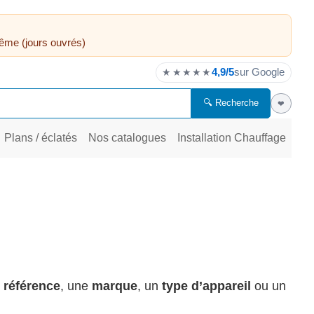
ême (jours ouvrés)
4,9/5
sur Google
★★★★★
🔍 Recherche
❤
Plans / éclatés
Nos catalogues
Installation Chauffage
e
référence
, une
marque
, un
type d’appareil
ou un