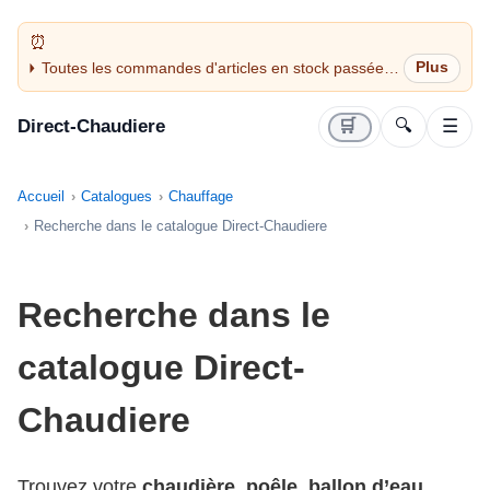
Toutes les commandes d'articles en stock passées
avant 14H sont expédiées le jour même (jours
ouvrés)
Direct-Chaudiere
🛒
🔍
☰
Accueil
Catalogues
Chauffage
Recherche dans le catalogue Direct-Chaudiere
Recherche dans le
catalogue Direct-
Chaudiere
Trouvez votre
chaudière
,
poêle
,
ballon d’eau