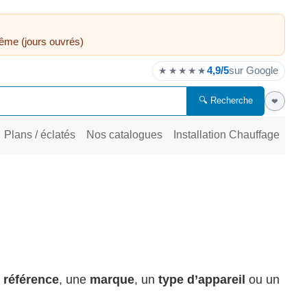
ême (jours ouvrés)
4,9/5
sur Google
★★★★★
🔍 Recherche
❤
Plans / éclatés
Nos catalogues
Installation Chauffage
e
référence
, une
marque
, un
type d’appareil
ou un