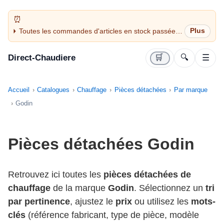
Toutes les commandes d'articles en stock passées
avant 14H sont expédiées le jour même (jours
ouvrés)
Direct-Chaudiere
🛒
🔍
☰
Accueil
Catalogues
Chauffage
Pièces détachées
Par marque
Godin
Pièces détachées Godin
Retrouvez ici toutes les
pièces détachées de
chauffage
de la marque
Godin
. Sélectionnez un
tri
par pertinence
, ajustez le
prix
ou utilisez les
mots-
clés
(référence fabricant, type de pièce, modèle