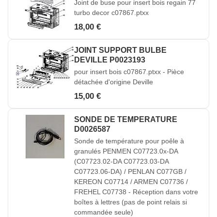
Joint de buse pour insert bois regain 77
turbo decor c07867.ptxx
18,00 €
JOINT SUPPORT BULBE
DEVILLE P0023193
pour insert bois c07867.ptxx - Pièce
détachée d'origine Deville
15,00 €
SONDE DE TEMPERATURE
D0026587
Sonde de température pour poêle à
granulés PENMEN C07723.0x-DA
(C07723.02-DA C07723.03-DA
C07723.06-DA) / PENLAN C077GB /
KEREON C07714 / ARMEN C07736 /
FREHEL C07738 - Réception dans votre
boîtes à lettres (pas de point relais si
commandée seule)