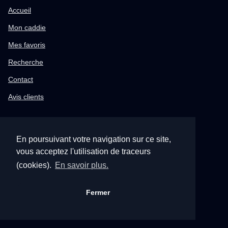
Accueil
Mon caddie
Mes favoris
Recherche
Contact
Avis clients
CATALOGUES
En poursuivant votre navigation sur ce site,
Tous nos catalogues
vous acceptez l'utilisation de traceurs
Catalogue Chauffage
(cookies).
En savoir plus.
Catalogue Sanitaire
Catalogue Plomberie
Fermer
Catalogue Filtration de l'eau