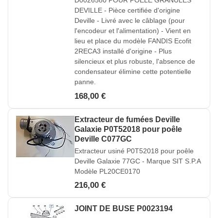
D0026580 POUR POELE GRANULES
DEVILLE - Pièce certifiée d'origine
Deville - Livré avec le câblage (pour
l'encodeur et l'alimentation) - Vient en
lieu et place du modèle FANDIS Ecofit
2RECA3 installé d'origine - Plus
silencieux et plus robuste, l'absence de
condensateur élimine cette potentielle
panne.
168,00 €
Extracteur de fumées Deville
Galaxie P0T52018 pour poêle
Deville C077GC
Extracteur usiné P0T52018 pour poêle
Deville Galaxie 77GC - Marque SIT S.P.A
Modèle PL20CE0170
216,00 €
JOINT DE BUSE P0023194