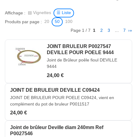
Affichage :
▤ Vignettes
☰ Liste
Produits par page :
20
50
100
Page 1 / 7
1
2
3
…
7
›
»
JOINT BRULEUR P0027547
DEVILLE POUR POELE 9444
Joint de Brûleur poêle fioul DEVILLE
9444
24,00 €
JOINT DE BRULEUR DEVILLE C09424
JOINT DE BRULEUR POUR POELE C09424, vient en
complément du pot de bruleur P0011517
24,00 €
Joint de brûleur Deville diam 240mm Ref
P0027546