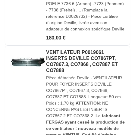
POELE 7736.6 (Armen) -7723 (Penmen)
- 7738 (Frehel) .... (Remplace la
référence D0026732) - Pièce certifiée
d'origine Deville, livrée avec son
adapteur de connexion spécifique Deville
180,00 €
VENTILATEUR P0019061
INSERTS DEVILLE CO7867PT,
CO7867.3, CO7868 , CO7887 ET
CO7888
Pièce détachée Deville - VENTILATEUR
POUR FOYER INSERTS DEVILLE
CO7867PT, CO7867.3, CO7868,
CO7887 ET CO7888. Longueur: 50 cm
Poids : 1.70 kg
ATTENTION
: NE
CONCERNE PAS LES INSERTS
CO7867.2 ET CO7868.2.
Le fabricant
FERGAS ayant cessé la production de
ce ventilateur : nouveau modèle de
marque VENTUS. Certifié d'origine