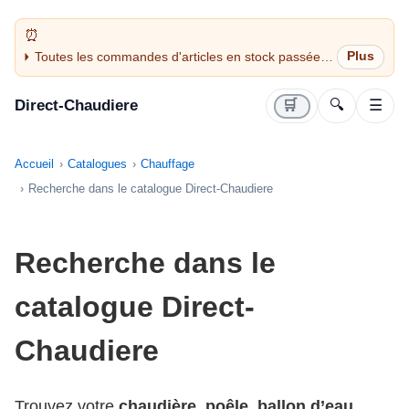
Toutes les commandes d'articles en stock passées
avant 14H sont expédiées le jour même (jours
ouvrés)
Direct-Chaudiere
🛒
🔍
☰
Accueil
Catalogues
Chauffage
Recherche dans le catalogue Direct-Chaudiere
Recherche dans le
catalogue Direct-
Chaudiere
Trouvez votre
chaudière
,
poêle
,
ballon d’eau