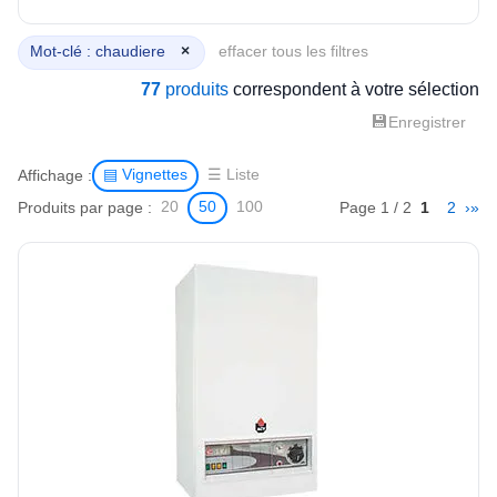
Mot-clé : chaudiere
×
effacer tous les filtres
77
produits
correspondent à votre sélection
💾
Enregistrer
Affichage :
▤ Vignettes
☰ Liste
Produits par page :
Page 1 / 2
1
2
›
»
20
50
100