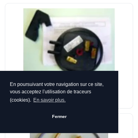
PRESSOSTAT COMBUSTION VENTIL PULSATOIRE
En poursuivant votre navigation sur ce site,
B4992588 (EX B1243054 / B1243481)
vous acceptez l'utilisation de traceurs
78,00 €
(cookies).
En savoir plus.
Fermer